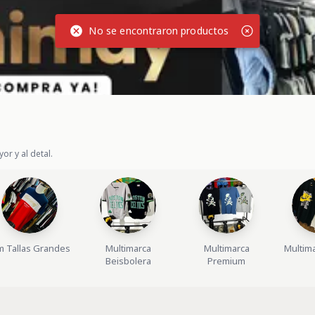
No se encontraron productos
or y al detal.
 Tallas Grandes
Multimarca
Multimarca
Multim
Beisbolera
Premium