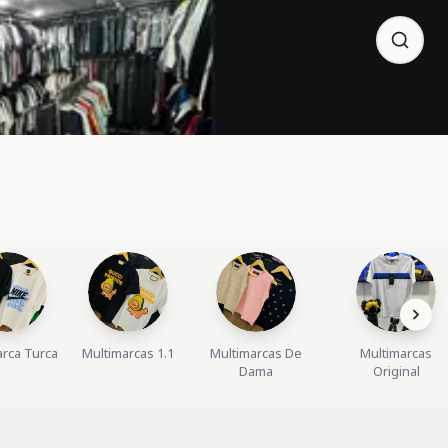
arca Turca
Multimarcas 1.1
Multimarcas De
Multimarcas
Dama
Original