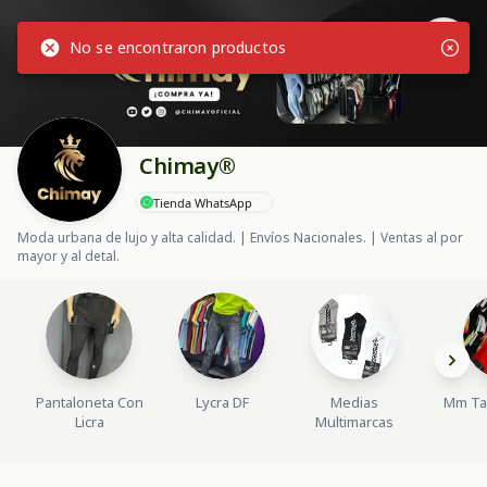
No se encontraron productos
Chimay®
Tienda WhatsApp
Moda urbana de lujo y alta calidad. | Envíos Nacionales. | Ventas al por
mayor y al detal.
Pantaloneta Con
Lycra DF
Medias
Mm Ta
Licra
Multimarcas